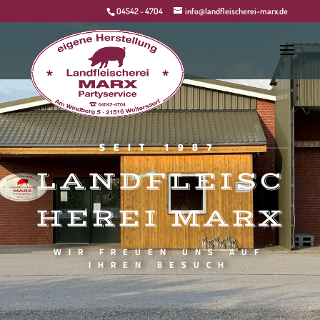
04542 - 4704
info@landfleischerei-marx.de
SEIT 1987
LANDFLEISC
HEREI MARX
WIR FREUEN UNS AUF
IHREN BESUCH