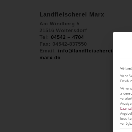
Landfleischerei Marx
Am Windberg 5
21516 Woltersdorf
Tel:
04542 – 4704
Fax: 04542-837550
Email:
info@landfleischerei-
marx.de
Wir benö
Wenn Sie
Erziehun
Wir verw
andere u
verarbei
Anzeigen
Datensc
Angebot
beachten
verfügba