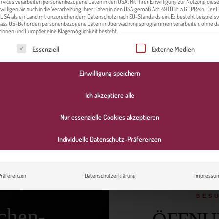
ervices verarbeiten personenbezogene Daten in den USA. Mit Ihrer Einwilligung zur Nutzung diese
Datenschutzerklärung
.
 willigen Sie auch in die Verarbeitung Ihrer Daten in den USA gemäß Art. 49 (1) lit. a GDPR ein. Der
e USA als ein Land mit unzureichendem Datenschutz nach EU-Standards ein. Es besteht beispielsw
 dass US-Behörden personenbezogene Daten in Überwachungsprogrammen verarbeiten, ohne da
innen und Europäer eine Klagemöglichkeit besteht.
t eine Liste der Service-Gruppen, für die eine Einwilligung erteilt werden kann. Die e
Essenziell
Externe Medien
A
Einwilligung speichern
l
t
Ich akzeptiere alle
e
r
Nur essenzielle Cookies akzeptieren
n
a
Individuelle Datenschutz-Präferenzen
t
i
v
Präferenzen
Datenschutzerklärung
Impressu
e
:
BESU
chen-